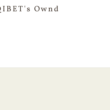
QIBET's Ownd